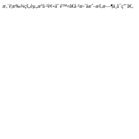
æ‚¨è¦æ‰¾çš„èµ„æºå·²è¢«åˆ é™¤ã€å·²æ›´åæˆ–æš‚æ—¶ä¸å¯ç”¨ã€‚