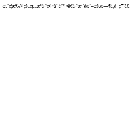
æ‚¨è¦æ‰¾çš„èµ„æºå·²è¢«åˆ é™¤ã€å·²æ›´åæˆ–æš‚æ—¶ä¸å¯ç”¨ã€‚