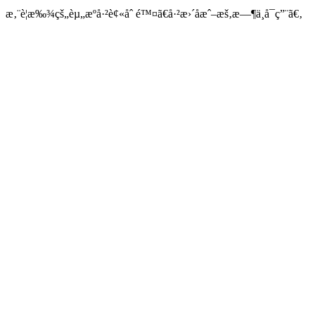
æ‚¨è¦æ‰¾çš„èµ„æºå·²è¢«åˆ é™¤ã€å·²æ›´åæˆ–æš‚æ—¶ä¸å¯ç”¨ã€‚