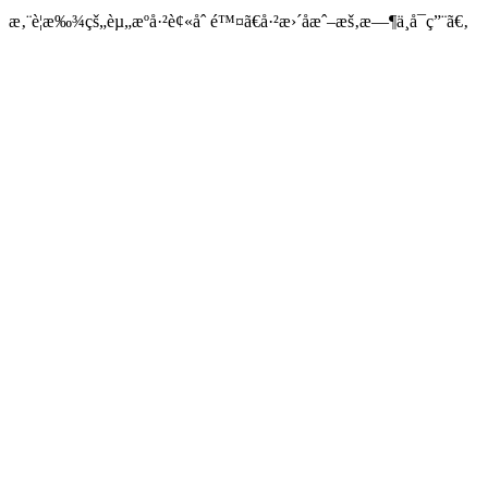
æ‚¨è¦æ‰¾çš„èµ„æºå·²è¢«åˆ é™¤ã€å·²æ›´åæˆ–æš‚æ—¶ä¸å¯ç”¨ã€‚