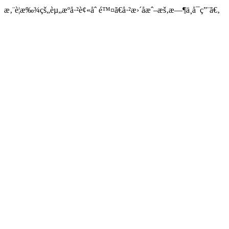
æ‚¨è¦æ‰¾çš„èµ„æºå·²è¢«åˆ é™¤ã€å·²æ›´åæˆ–æš‚æ—¶ä¸å¯ç”¨ã€‚