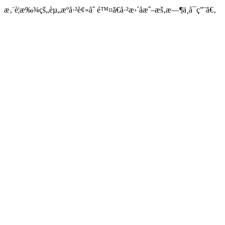
æ‚¨è¦æ‰¾çš„èµ„æºå·²è¢«åˆ é™¤ã€å·²æ›´åæˆ–æš‚æ—¶ä¸å¯ç”¨ã€‚