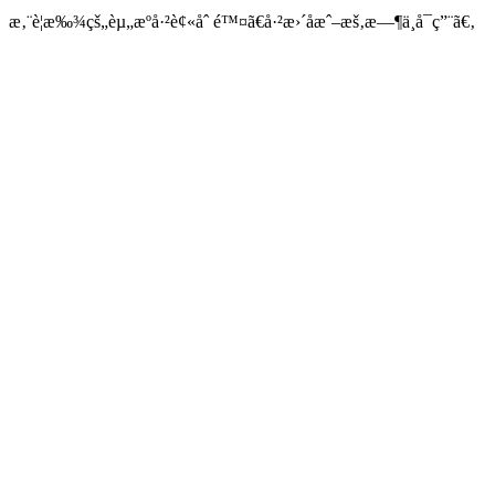
æ‚¨è¦æ‰¾çš„èµ„æºå·²è¢«åˆ é™¤ã€å·²æ›´åæˆ–æš‚æ—¶ä¸å¯ç”¨ã€‚